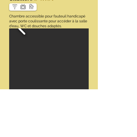
Chambre accessible pour fauteuil handicapé
avec porte coulissante pour accéder à la salle
d'eau, WC et douches adaptés.
Lit double
Téléviseur
WIFI 4G
Salle d'eau avec toilettes incluses
Climatisation
0628350042
hotelagape.contact@gmail.com
80€
Chambre pour une nuit :