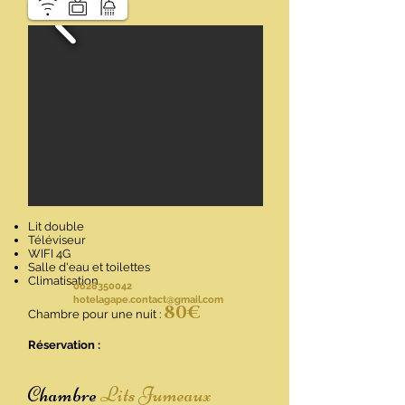
Lit double
Téléviseur
WIFI 4G
Salle d'eau et toilettes
Climatisation
0628350042
hotelagape.contact@gmail.com
80
€
Chambre pour une nuit :
Réservation :
Chambre
Lits Jumeaux