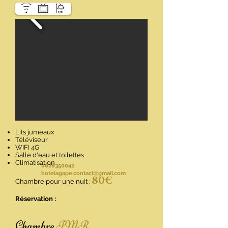
Lits jumeaux
Téléviseur
WIFI 4G
Salle d'eau et toilettes
Climatisation
0628350042
hotelagape.contact@gmail.com
80€
Chambre pour une nuit :
Réservation :
Chambre
PMR